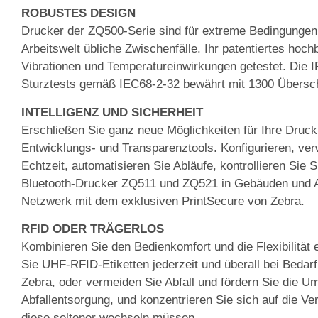
ROBUSTES DESIGN
Drucker der ZQ500-Serie sind für extreme Bedingungen k
Arbeitswelt übliche Zwischenfälle. Ihr patentiertes ho
Vibrationen und Temperatureinwirkungen getestet. Die 
Sturztests gemäß IEC68-2-32 bewährt mit 1300 Übersc
INTELLIGENZ UND SICHERHEIT
Erschließen Sie ganz neue Möglichkeiten für Ihre Druck
Entwicklungs- und Transparenztools. Konfigurieren, ver
Echtzeit, automatisieren Sie Abläufe, kontrollieren Sie
Bluetooth-Drucker ZQ511 und ZQ521 in Gebäuden und A
Netzwerk mit dem exklusiven PrintSecure von Zebra.
RFID ODER TRÄGERLOS
Kombinieren Sie den Bedienkomfort und die Flexibilität
Sie UHF-RFID-Etiketten jederzeit und überall bei Bedar
Zebra, oder vermeiden Sie Abfall und fördern Sie die U
Abfallentsorgung, und konzentrieren Sie sich auf die Ve
diese seltener wechseln müssen.