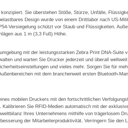
onzipiert. Sie überstehen Stöße, Stürze, Unfälle, Flüssigk
chbelastbares Design wurde von einem Drittlabor nach US-Mil
IP54-Versiegelung schützt vor Staub und Flüssigkeiten. Au
hlägen aus 1 m (3,3 Fuß) Höhe.
umgebung mit der leistungsstarken Zebra Print DNA-Suite vo
walten und warten Sie Drucker jederzeit und überall weltwei
 Sicherheitseinstellungen und vieles mehr. Sorgen Sie für me
ußenbereichen mit dem branchenweit ersten Bluetooth-Man
 eines mobilen Druckers mit den fortschrittlichen Verfolgun
f. Kalibrieren Sie RFID-Medien automatisch mit der exklusi
mweltbilanz Ihres Unternehmens mithilfe von trägerlosem Dr
rbesserung der Mitarbeiterproduktivität. Verringern Sie den