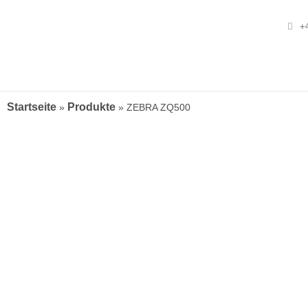
+4
Startseite
Produkte
»
»
ZEBRA ZQ500