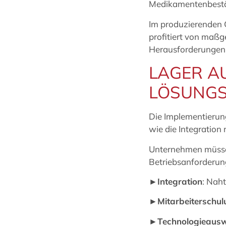
Medikamentenbest
Im produzierenden G
profitiert von maßg
Herausforderungen 
LAGER A
LÖSUNGS
Die Implementierung
wie die Integration
Unternehmen müssen
Betriebsanforderun
►Integration
: Nah
►Mitarbeiterschul
►Technologieaus