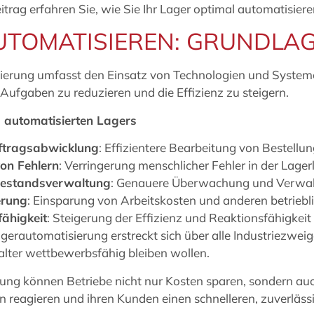
eitrag erfahren Sie, wie Sie Ihr Lager optimal automatisie
UTOMATISIEREN: GRUNDLAG
ierung umfasst den Einsatz von Technologien und System
e Aufgaben zu reduzieren und die Effizienz zu steigern.
s automatisierten Lagers
uftragsabwicklung
: Effizientere Bearbeitung von Bestellu
on Fehlern
: Verringerung menschlicher Fehler in der Lagerl
Bestandsverwaltung
: Genauere Überwachung und Verwal
erung
: Einsparung von Arbeitskosten und anderen betrieb
ähigkeit
: Steigerung der Effizienz und Reaktionsfähigkeit
gerautomatisierung erstreckt sich über alle Industriezweig
italter wettbewerbsfähig bleiben wollen.
ng können Betriebe nicht nur Kosten sparen, sondern auch
reagieren und ihren Kunden einen schnelleren, zuverlässi