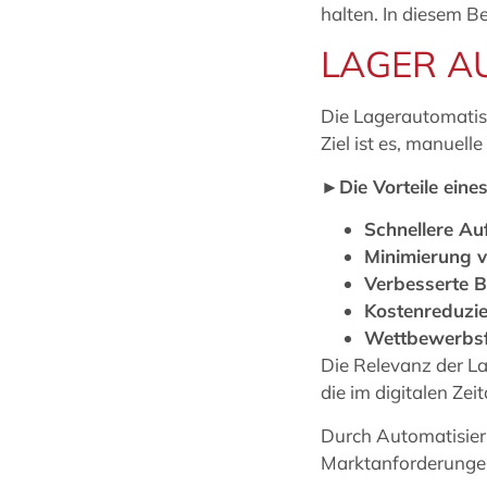
halten. In diesem B
LAGER A
Die Lagerautomatis
Ziel ist es, manuell
►Die Vorteile eine
Schnellere A
Minimierung v
Verbesserte 
Kostenreduzi
Wettbewerbsf
Die Relevanz der La
die im digitalen Ze
Durch Automatisieru
Marktanforderungen 