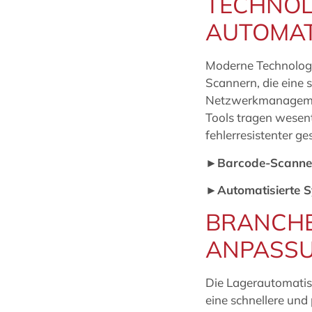
TECHNOL
AUTOMAT
Moderne Technologie
Scannern, die eine 
Netzwerkmanagement
Tools tragen wesent
fehlerresistenter g
►Barcode-Scanne
►Automatisierte 
BRANCHE
ANPASSU
Die Lagerautomatisi
eine schnellere und 