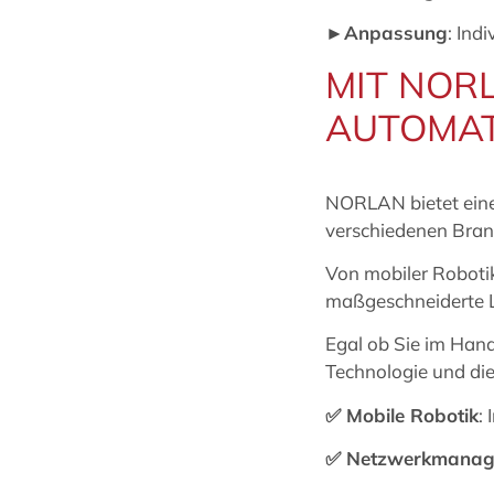
►Anpassung
: Ind
MIT NORL
AUTOMAT
NORLAN bietet ein
verschiedenen Bran
Von mobiler Roboti
maßgeschneiderte L
Egal ob Sie im Han
Technologie und die
✅
Mobile Robotik
:
✅
Netzwerkmanag