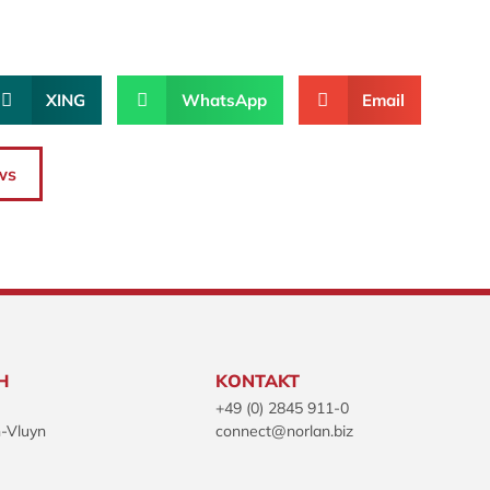
XING
WhatsApp
Email
ws
H
KONTAKT
+49 (0) 2845 911-0
-Vluyn
connect@norlan.biz